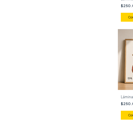
$250
Co
Lámina
$250
Co