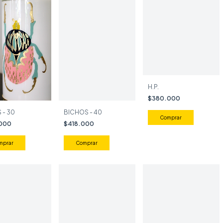
H.P.
$380.000
 - 30
BICHOS - 40
.000
$418.000