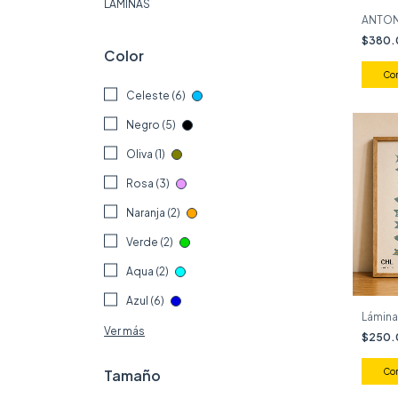
LÁMINAS
ANTON
$380
Color
Celeste (6)
Negro (5)
Oliva (1)
Rosa (3)
Naranja (2)
Verde (2)
Aqua (2)
Azul (6)
Lámin
Ver más
$250
Co
Tamaño