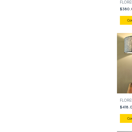
FLORES
$380
FLORES
$418.