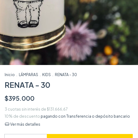
Inicio
.
LÁMPARAS
.
KIDS
.
RENATA - 30
RENATA - 30
$395.000
3
cuotas sin interés de
$131.666,67
10% de descuento
pagando con Transferencia o depósito bancario
Ver más detalles