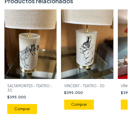
Productos relacionados
SALTAMONTES - TEATRO -
VINCENT - TEATRO - 30
VINCE
30
$395.000
$395
$395.000